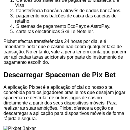
Cartões dos sistemas de pagamento Mastercard e
Visa.
transferência bancária através de dados bancários.
pagamento nos balcões de caixa das cadeias de
retalho.
Sistemas de pagamento EcoPayz e AstroPay.
carteiras electrónicas Skrill e Neteller.
Pixbet efectua transferências 24 horas por dia, e é
importante notar que o casino não cobra qualquer taxa de
transação. No entanto, vale a pena ter em conta que podem
ser aplicadas taxas adicionais por parte do instrumento de
pagamento escolhido.
Descarregar Spaceman de Pix Bet
A aplicação Pixbet é a aplicação oficial do nosso site,
concebida para os jogadores brasileiros que desejam jogar
spaceman e desfrutar de outros jogos de casino
diretamente a partir dos seus dispositivos móveis. Para
realizar as suas ambições, Pixbet oferece a opção de
descarregar a aplicação para dispositivos móveis de forma
rápida e segura.