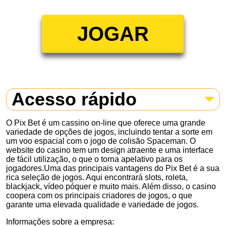
JOGAR
Acesso rápido
O Pix Bet é um cassino on-line que oferece uma grande
variedade de opções de jogos, incluindo tentar a sorte em
um voo espacial com o jogo de colisão Spaceman. O
website do casino tem um design atraente e uma interface
de fácil utilização, o que o torna apelativo para os
jogadores.Uma das principais vantagens do Pix Bet é a sua
rica seleção de jogos. Aqui encontrará slots, roleta,
blackjack, vídeo póquer e muito mais. Além disso, o casino
coopera com os principais criadores de jogos, o que
garante uma elevada qualidade e variedade de jogos.
Informações sobre a empresa: