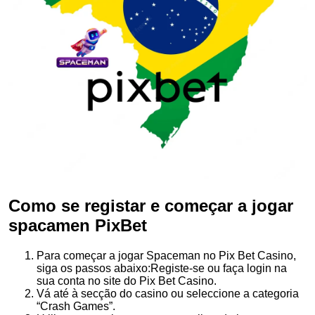
Como se registar e começar a jogar
spacamen PixBet
Para começar a jogar Spaceman no Pix Bet Casino,
siga os passos abaixo:Registe-se ou faça login na
sua conta no site do Pix Bet Casino.
Vá até à secção do casino ou seleccione a categoria
“Crash Games”.