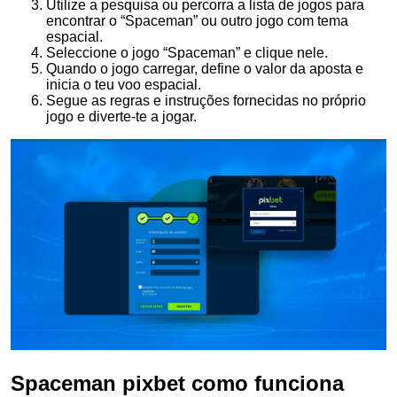
Utilize a pesquisa ou percorra a lista de jogos para
encontrar o “Spaceman” ou outro jogo com tema
espacial.
Seleccione o jogo “Spaceman” e clique nele.
Quando o jogo carregar, define o valor da aposta e
inicia o teu voo espacial.
Segue as regras e instruções fornecidas no próprio
jogo e diverte-te a jogar.
Spaceman pixbet como funciona