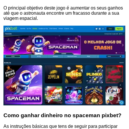
O principal objetivo deste jogo é aumentar os seus ganhos
até que o astronauta encontre um fracasso durante a sua
viagem espacial.
Como ganhar dinheiro no spaceman pixbet?
As instruções básicas que tens de seguir para participar